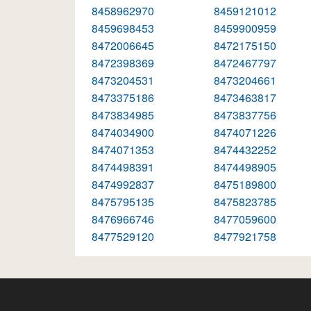
8458962970
8459121012
8459698453
8459900959
8472006645
8472175150
8472398369
8472467797
8473204531
8473204661
8473375186
8473463817
8473834985
8473837756
8474034900
8474071226
8474071353
8474432252
8474498391
8474498905
8474992837
8475189800
8475795135
8475823785
8476966746
8477059600
8477529120
8477921758