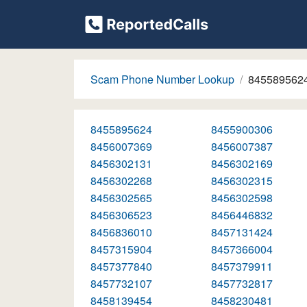
Scam Phone Number Lookup
845589562
8455895624
8455900306
8456007369
8456007387
8456302131
8456302169
8456302268
8456302315
8456302565
8456302598
8456306523
8456446832
8456836010
8457131424
8457315904
8457366004
8457377840
8457379911
8457732107
8457732817
8458139454
8458230481