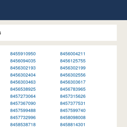
4
8455910950
8456004211
8456094035
8456125755
8456302193
8456302199
8456302404
8456302556
8456303463
8456303617
8456538925
8456783965
8457273064
8457315626
8457367090
8457377531
8457599488
8457599740
8457732996
8458098008
8458538718
8458814301