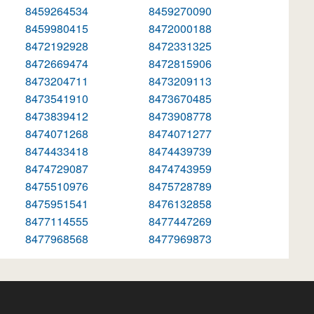
8459264534
8459270090
8459980415
8472000188
8472192928
8472331325
8472669474
8472815906
8473204711
8473209113
8473541910
8473670485
8473839412
8473908778
8474071268
8474071277
8474433418
8474439739
8474729087
8474743959
8475510976
8475728789
8475951541
8476132858
8477114555
8477447269
8477968568
8477969873