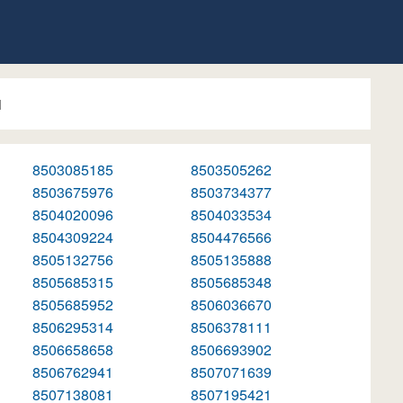
1
8503085185
8503505262
8503675976
8503734377
8504020096
8504033534
8504309224
8504476566
8505132756
8505135888
8505685315
8505685348
8505685952
8506036670
8506295314
8506378111
8506658658
8506693902
8506762941
8507071639
8507138081
8507195421