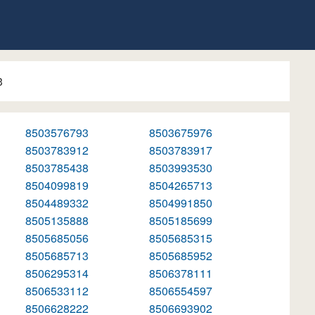
3
8503576793
8503675976
8503783912
8503783917
8503785438
8503993530
8504099819
8504265713
8504489332
8504991850
8505135888
8505185699
8505685056
8505685315
8505685713
8505685952
8506295314
8506378111
8506533112
8506554597
8506628222
8506693902