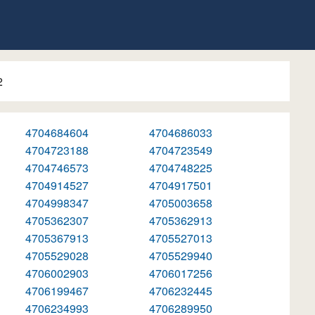
2
4704684604
4704686033
4704723188
4704723549
4704746573
4704748225
4704914527
4704917501
4704998347
4705003658
4705362307
4705362913
4705367913
4705527013
4705529028
4705529940
4706002903
4706017256
4706199467
4706232445
4706234993
4706289950