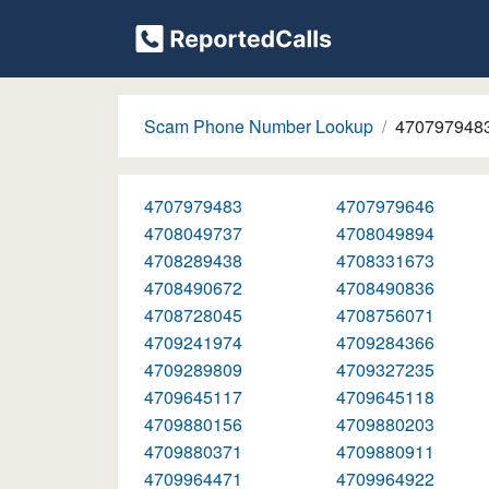
Scam Phone Number Lookup
470797948
4707979483
4707979646
4708049737
4708049894
4708289438
4708331673
4708490672
4708490836
4708728045
4708756071
4709241974
4709284366
4709289809
4709327235
4709645117
4709645118
4709880156
4709880203
4709880371
4709880911
4709964471
4709964922