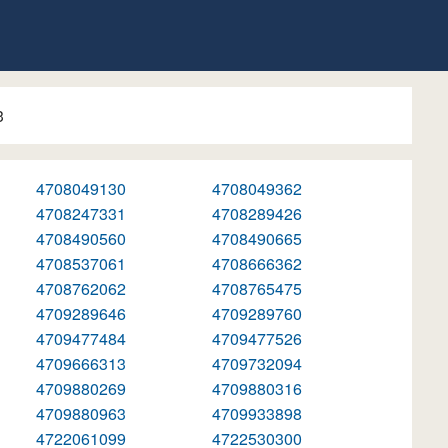
3
4708049130
4708049362
4708247331
4708289426
4708490560
4708490665
4708537061
4708666362
4708762062
4708765475
4709289646
4709289760
4709477484
4709477526
4709666313
4709732094
4709880269
4709880316
4709880963
4709933898
4722061099
4722530300