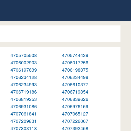
1
4705705508
4705744439
4706002903
4706017256
4706197639
4706198375
4706234128
4706234498
4706234993
4706610377
4706719186
4706719354
4706819253
4706839626
4706931086
4706976159
4707061841
4707065127
4707209831
4707226067
4707303118
4707392458