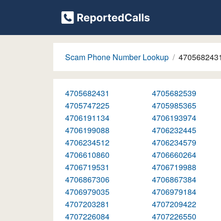
Scam Phone Number Lookup
470568243
4705682431
4705682539
4705747225
4705985365
4706191134
4706193974
4706199088
4706232445
4706234512
4706234579
4706610860
4706660264
4706719531
4706719988
4706867306
4706867384
4706979035
4706979184
4707203281
4707209422
4707226084
4707226550