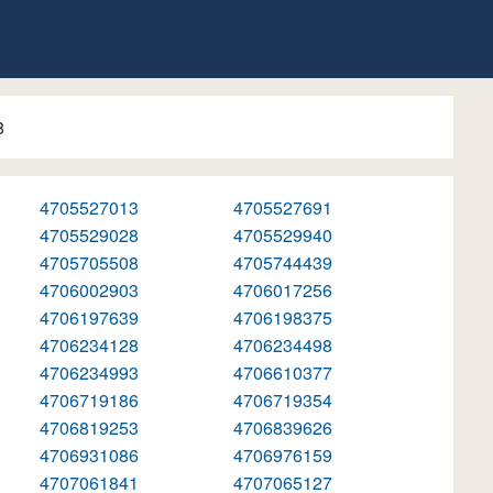
8
4705527013
4705527691
4705529028
4705529940
4705705508
4705744439
4706002903
4706017256
4706197639
4706198375
4706234128
4706234498
4706234993
4706610377
4706719186
4706719354
4706819253
4706839626
4706931086
4706976159
4707061841
4707065127