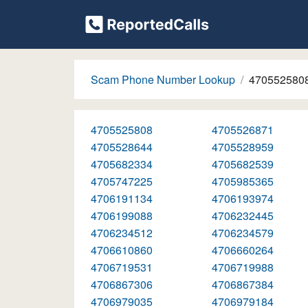
Scam Phone Number Lookup
470552580
4705525808
4705526871
4705528644
4705528959
4705682334
4705682539
4705747225
4705985365
4706191134
4706193974
4706199088
4706232445
4706234512
4706234579
4706610860
4706660264
4706719531
4706719988
4706867306
4706867384
4706979035
4706979184