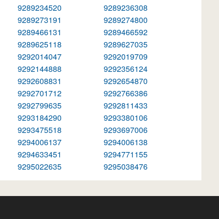
9289234520
9289236308
9289273191
9289274800
9289466131
9289466592
9289625118
9289627035
9292014047
9292019709
9292144888
9292356124
9292608831
9292654870
9292701712
9292766386
9292799635
9292811433
9293184290
9293380106
9293475518
9293697006
9294006137
9294006138
9294633451
9294771155
9295022635
9295038476