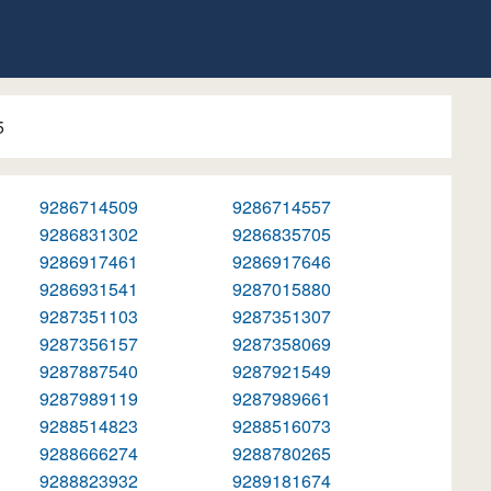
5
9286714509
9286714557
9286831302
9286835705
9286917461
9286917646
9286931541
9287015880
9287351103
9287351307
9287356157
9287358069
9287887540
9287921549
9287989119
9287989661
9288514823
9288516073
9288666274
9288780265
9288823932
9289181674