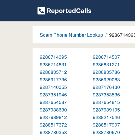
Scam Phone Number Lookup
928671439
9286714395
9286714507
9286714831
9286831271
9286835712
9286835786
9286917736
9286929083
9287140355
9287176430
9287351946
9287353536
9287654587
9287654815
9287938630
9287939105
9287989812
9288217546
9288517372
9288517907
9288780358
9288780670