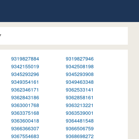
7
9319827884
9319827946
9342155019
9342508198
9345293296
9345293908
9349354161
9349463348
9362346171
9362533141
9362843186
9362858161
9363001768
9363213221
9363375168
9363539001
9363600418
9364481548
9366366307
9366506759
9367554683
9368698272