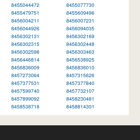
8455044472
8455077730
8455479751
8455609496
8456004211
8456007231
8456044926
8456094035
8456302131
8456302169
8456302315
8456302448
8456302598
8456303463
8456446814
8456538925
8456836009
8456836010
8457273064
8457315626
8457377531
8457377840
8457599740
8457732107
8457899092
8458230481
8458538718
8458814301