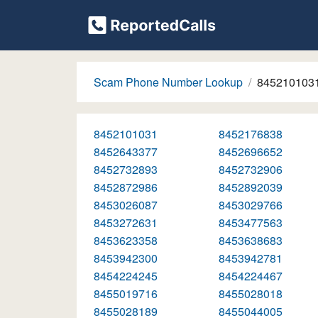
Scam Phone Number Lookup
845210103
8452101031
8452176838
8452643377
8452696652
8452732893
8452732906
8452872986
8452892039
8453026087
8453029766
8453272631
8453477563
8453623358
8453638683
8453942300
8453942781
8454224245
8454224467
8455019716
8455028018
8455028189
8455044005