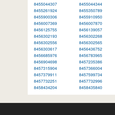
8455044307
8455044344
8455261924
8455350789
8455900306
8455910950
8456007369
8456007870
8456125755
8456139057
8456302193
8456302268
8456302556
8456302565
8456303617
8456436752
8456685976
8456783965
8456904698
8457235386
8457315904
8457366004
8457379911
8457599734
8457732251
8457732996
8458434204
8458435840