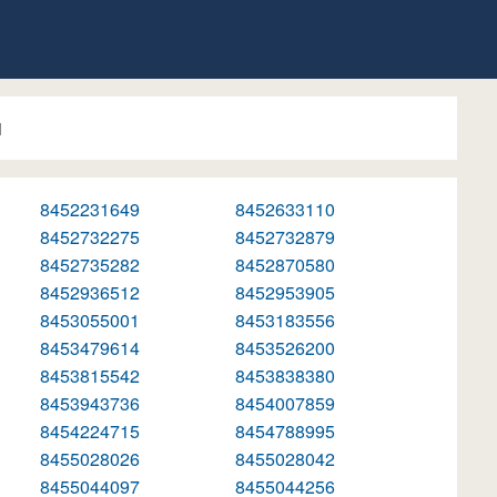
1
8452231649
8452633110
8452732275
8452732879
8452735282
8452870580
8452936512
8452953905
8453055001
8453183556
8453479614
8453526200
8453815542
8453838380
8453943736
8454007859
8454224715
8454788995
8455028026
8455028042
8455044097
8455044256