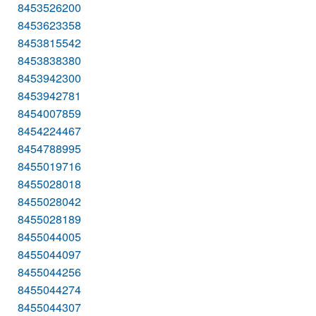
8453526200
8453623358
8453815542
8453838380
8453942300
8453942781
8454007859
8454224467
8454788995
8455019716
8455028018
8455028042
8455028189
8455044005
8455044097
8455044256
8455044274
8455044307