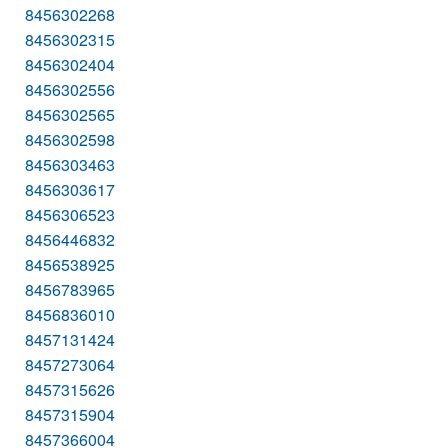
8456302268
8456302315
8456302404
8456302556
8456302565
8456302598
8456303463
8456303617
8456306523
8456446832
8456538925
8456783965
8456836010
8457131424
8457273064
8457315626
8457315904
8457366004