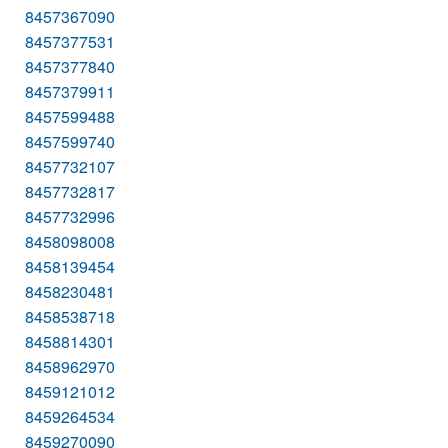
8457367090
8457377531
8457377840
8457379911
8457599488
8457599740
8457732107
8457732817
8457732996
8458098008
8458139454
8458230481
8458538718
8458814301
8458962970
8459121012
8459264534
8459270090