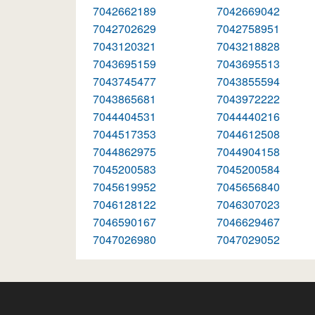
7042662189
7042669042
7042702629
7042758951
7043120321
7043218828
7043695159
7043695513
7043745477
7043855594
7043865681
7043972222
7044404531
7044440216
7044517353
7044612508
7044862975
7044904158
7045200583
7045200584
7045619952
7045656840
7046128122
7046307023
7046590167
7046629467
7047026980
7047029052