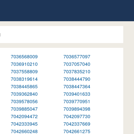
1
7036568009
7036577097
7036910210
7037057040
7037558809
7037835210
7038319614
7038444790
7038445865
7038447364
7039362840
7039401633
7039578056
7039770951
7039885047
7039894398
7042094472
7042097730
7042333945
7042337669
7042660248
7042661275