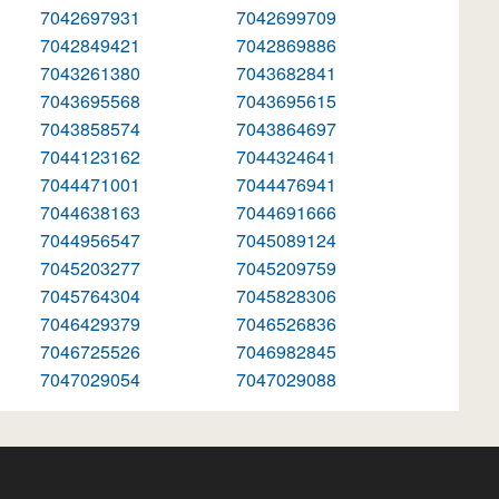
7042697931
7042699709
7042849421
7042869886
7043261380
7043682841
7043695568
7043695615
7043858574
7043864697
7044123162
7044324641
7044471001
7044476941
7044638163
7044691666
7044956547
7045089124
7045203277
7045209759
7045764304
7045828306
7046429379
7046526836
7046725526
7046982845
7047029054
7047029088