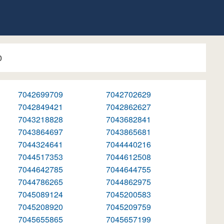
0
7042699709
7042702629
7042849421
7042862627
7043218828
7043682841
7043864697
7043865681
7044324641
7044440216
7044517353
7044612508
7044642785
7044644755
7044786265
7044862975
7045089124
7045200583
7045208920
7045209759
7045655865
7045657199