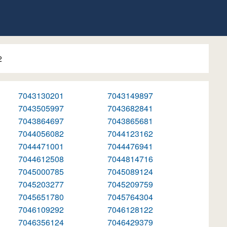
2
7043130201
7043149897
7043505997
7043682841
7043864697
7043865681
7044056082
7044123162
7044471001
7044476941
7044612508
7044814716
7045000785
7045089124
7045203277
7045209759
7045651780
7045764304
7046109292
7046128122
7046356124
7046429379