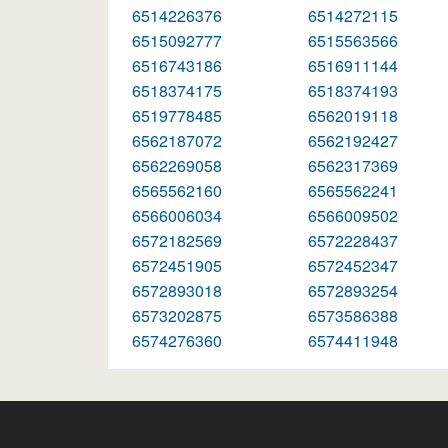
6514226376
6514272115
6515092777
6515563566
6516743186
6516911144
6518374175
6518374193
6519778485
6562019118
6562187072
6562192427
6562269058
6562317369
6565562160
6565562241
6566006034
6566009502
6572182569
6572228437
6572451905
6572452347
6572893018
6572893254
6573202875
6573586388
6574276360
6574411948