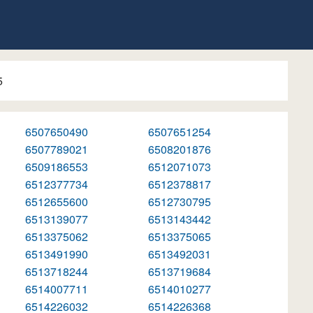
5
6507650490
6507651254
6507789021
6508201876
6509186553
6512071073
6512377734
6512378817
6512655600
6512730795
6513139077
6513143442
6513375062
6513375065
6513491990
6513492031
6513718244
6513719684
6514007711
6514010277
6514226032
6514226368