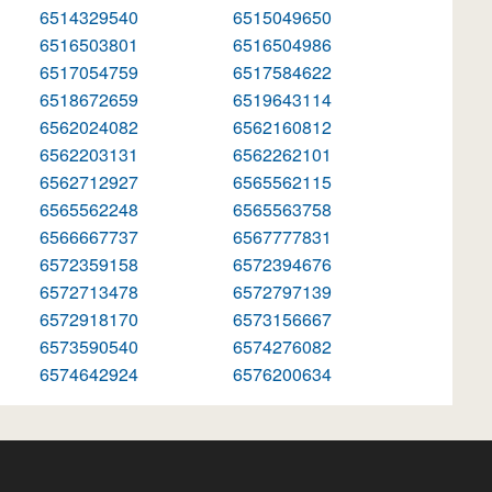
6514329540
6515049650
6516503801
6516504986
6517054759
6517584622
6518672659
6519643114
6562024082
6562160812
6562203131
6562262101
6562712927
6565562115
6565562248
6565563758
6566667737
6567777831
6572359158
6572394676
6572713478
6572797139
6572918170
6573156667
6573590540
6574276082
6574642924
6576200634