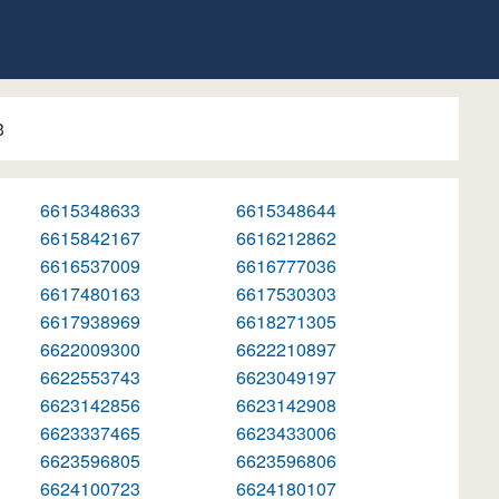
3
6615348633
6615348644
6615842167
6616212862
6616537009
6616777036
6617480163
6617530303
6617938969
6618271305
6622009300
6622210897
6622553743
6623049197
6623142856
6623142908
6623337465
6623433006
6623596805
6623596806
6624100723
6624180107