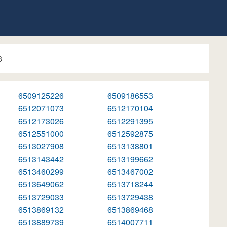
3
6509125226
6509186553
6512071073
6512170104
6512173026
6512291395
6512551000
6512592875
6513027908
6513138801
6513143442
6513199662
6513460299
6513467002
6513649062
6513718244
6513729033
6513729438
6513869132
6513869468
6513889739
6514007711