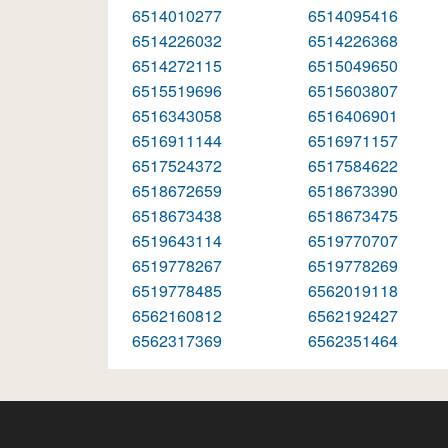
6514010277
6514095416
6514226032
6514226368
6514272115
6515049650
6515519696
6515603807
6516343058
6516406901
6516911144
6516971157
6517524372
6517584622
6518672659
6518673390
6518673438
6518673475
6519643114
6519770707
6519778267
6519778269
6519778485
6562019118
6562160812
6562192427
6562317369
6562351464