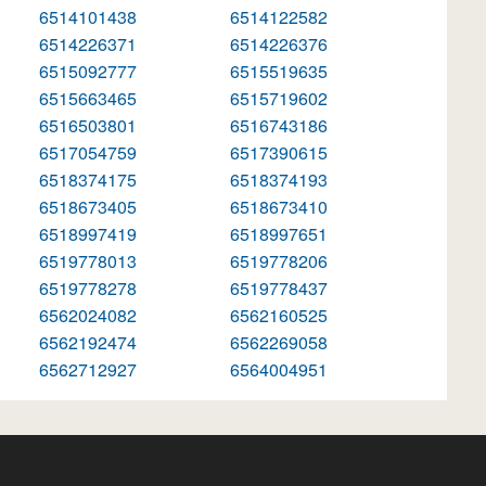
6514101438
6514122582
6514226371
6514226376
6515092777
6515519635
6515663465
6515719602
6516503801
6516743186
6517054759
6517390615
6518374175
6518374193
6518673405
6518673410
6518997419
6518997651
6519778013
6519778206
6519778278
6519778437
6562024082
6562160525
6562192474
6562269058
6562712927
6564004951