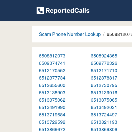
Scam Phone Number Lookup
650881207
6508812073
6508924365
6509374741
6509772326
6512170552
6512171710
6512377734
6512378817
6512655600
6512730795
6513138903
6513139016
6513375062
6513375065
6513491990
6513492031
6513719684
6513724497
6513729592
6513821193
6513869672
6513869806