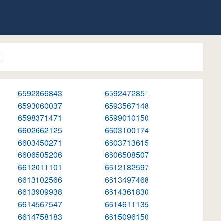
1
6592366843
6592472851
6593060037
6593567148
6598371471
6599010150
6602662125
6603100174
6603450271
6603713615
6606505206
6606508507
6612011101
6612182597
6613102566
6613497468
6613909938
6614361830
6614567547
6614611135
6614758183
6615096150