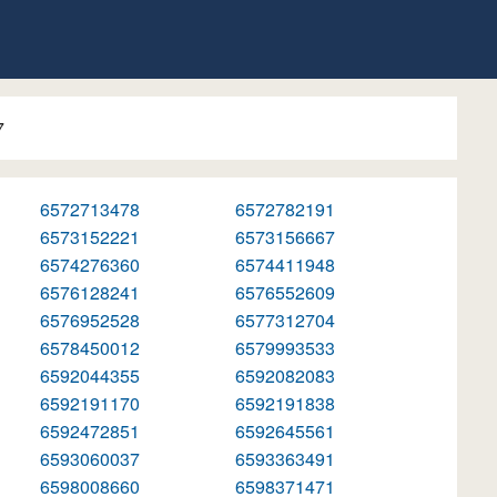
7
6572713478
6572782191
6573152221
6573156667
6574276360
6574411948
6576128241
6576552609
6576952528
6577312704
6578450012
6579993533
6592044355
6592082083
6592191170
6592191838
6592472851
6592645561
6593060037
6593363491
6598008660
6598371471