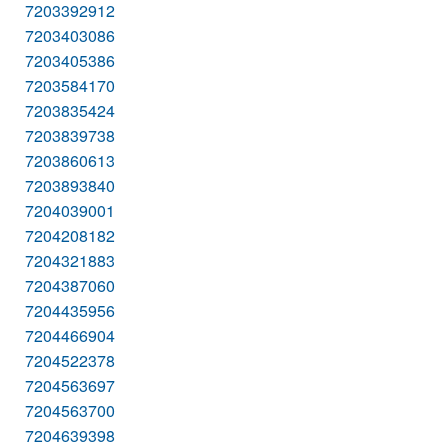
7203392912
7203403086
7203405386
7203584170
7203835424
7203839738
7203860613
7203893840
7204039001
7204208182
7204321883
7204387060
7204435956
7204466904
7204522378
7204563697
7204563700
7204639398