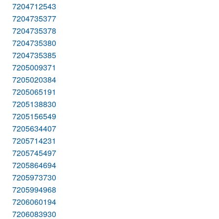
7204712543
7204735377
7204735378
7204735380
7204735385
7205009371
7205020384
7205065191
7205138830
7205156549
7205634407
7205714231
7205745497
7205864694
7205973730
7205994968
7206060194
7206083930