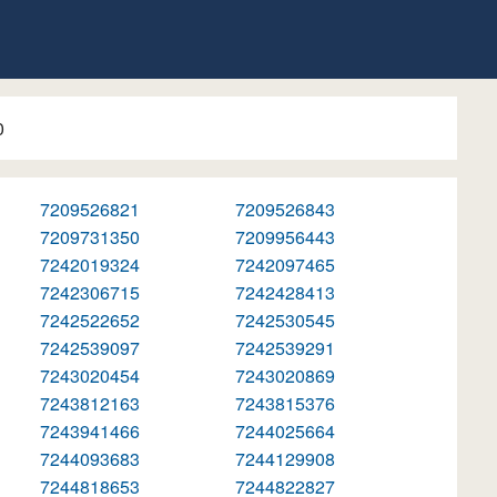
0
7209526821
7209526843
7209731350
7209956443
7242019324
7242097465
7242306715
7242428413
7242522652
7242530545
7242539097
7242539291
7243020454
7243020869
7243812163
7243815376
7243941466
7244025664
7244093683
7244129908
7244818653
7244822827