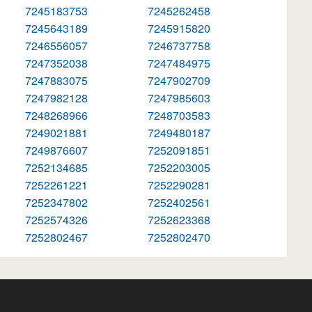
7245183753
7245262458
7245643189
7245915820
7246556057
7246737758
7247352038
7247484975
7247883075
7247902709
7247982128
7247985603
7248268966
7248703583
7249021881
7249480187
7249876607
7252091851
7252134685
7252203005
7252261221
7252290281
7252347802
7252402561
7252574326
7252623368
7252802467
7252802470