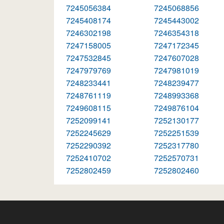
7245056384
7245068856
7245408174
7245443002
7246302198
7246354318
7247158005
7247172345
7247532845
7247607028
7247979769
7247981019
7248233441
7248239477
7248761119
7248993368
7249608115
7249876104
7252099141
7252130177
7252245629
7252251539
7252290392
7252317780
7252410702
7252570731
7252802459
7252802460