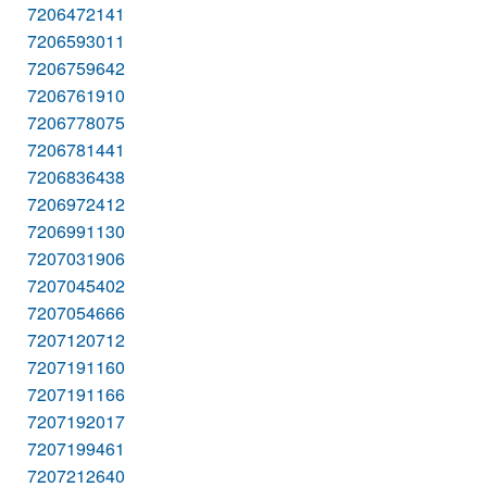
7206472141
7206593011
7206759642
7206761910
7206778075
7206781441
7206836438
7206972412
7206991130
7207031906
7207045402
7207054666
7207120712
7207191160
7207191166
7207192017
7207199461
7207212640