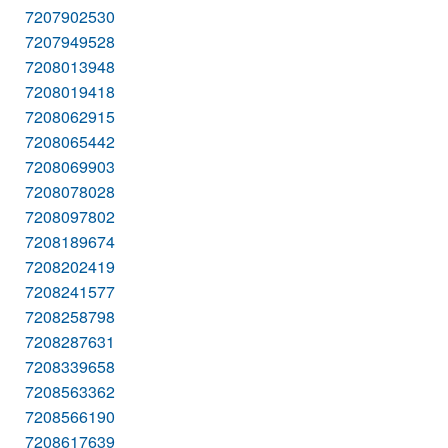
7207902530
7207949528
7208013948
7208019418
7208062915
7208065442
7208069903
7208078028
7208097802
7208189674
7208202419
7208241577
7208258798
7208287631
7208339658
7208563362
7208566190
7208617639