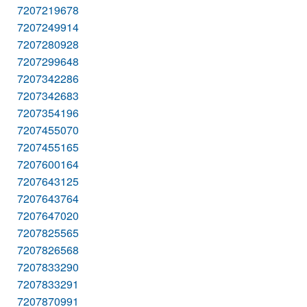
7207219678
7207249914
7207280928
7207299648
7207342286
7207342683
7207354196
7207455070
7207455165
7207600164
7207643125
7207643764
7207647020
7207825565
7207826568
7207833290
7207833291
7207870991