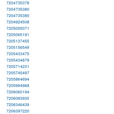
7204735378
7204735380
7204735385
7204924508
7205009371
7205065191
7205137455
7205156549
7205433475
7205434879
7205714231
7205745497
7205864694
7205994968
7206060194
7206083930
7206346439
7206397220