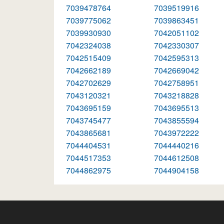
7039478764
7039519916
7039775062
7039863451
7039930930
7042051102
7042324038
7042330307
7042515409
7042595313
7042662189
7042669042
7042702629
7042758951
7043120321
7043218828
7043695159
7043695513
7043745477
7043855594
7043865681
7043972222
7044404531
7044440216
7044517353
7044612508
7044862975
7044904158