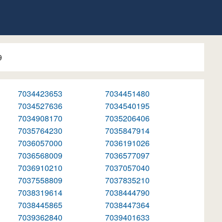
9
7034423653
7034451480
7034527636
7034540195
7034908170
7035206406
7035764230
7035847914
7036057000
7036191026
7036568009
7036577097
7036910210
7037057040
7037558809
7037835210
7038319614
7038444790
7038445865
7038447364
7039362840
7039401633