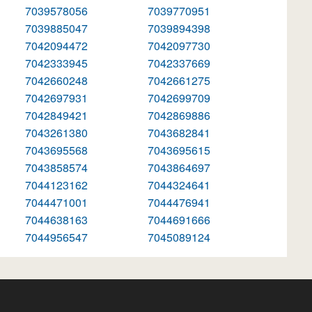
7039578056
7039770951
7039885047
7039894398
7042094472
7042097730
7042333945
7042337669
7042660248
7042661275
7042697931
7042699709
7042849421
7042869886
7043261380
7043682841
7043695568
7043695615
7043858574
7043864697
7044123162
7044324641
7044471001
7044476941
7044638163
7044691666
7044956547
7045089124