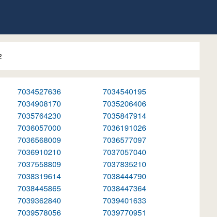
2
7034527636
7034540195
7034908170
7035206406
7035764230
7035847914
7036057000
7036191026
7036568009
7036577097
7036910210
7037057040
7037558809
7037835210
7038319614
7038444790
7038445865
7038447364
7039362840
7039401633
7039578056
7039770951