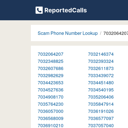
Scam Phone Number Lookup
703206420
7032064207
7032146374
7032348825
7032393324
7032607686
7032611873
7032982629
7033439072
7034423653
7034451480
7034527636
7034540195
7034908170
7035206406
7035764230
7035847914
7036057000
7036191026
7036568009
7036577097
7036910210
7037057040