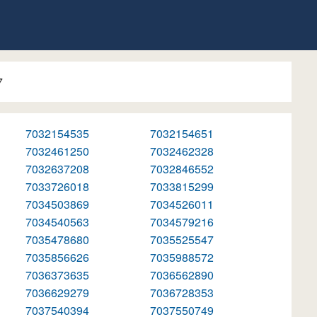
7
7032154535
7032154651
7032461250
7032462328
7032637208
7032846552
7033726018
7033815299
7034503869
7034526011
7034540563
7034579216
7035478680
7035525547
7035856626
7035988572
7036373635
7036562890
7036629279
7036728353
7037540394
7037550749