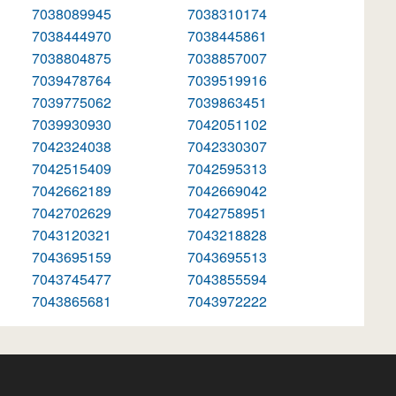
7038089945
7038310174
7038444970
7038445861
7038804875
7038857007
7039478764
7039519916
7039775062
7039863451
7039930930
7042051102
7042324038
7042330307
7042515409
7042595313
7042662189
7042669042
7042702629
7042758951
7043120321
7043218828
7043695159
7043695513
7043745477
7043855594
7043865681
7043972222