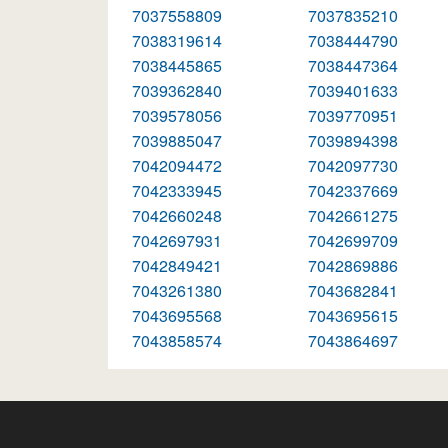
7037558809
7037835210
7038319614
7038444790
7038445865
7038447364
7039362840
7039401633
7039578056
7039770951
7039885047
7039894398
7042094472
7042097730
7042333945
7042337669
7042660248
7042661275
7042697931
7042699709
7042849421
7042869886
7043261380
7043682841
7043695568
7043695615
7043858574
7043864697