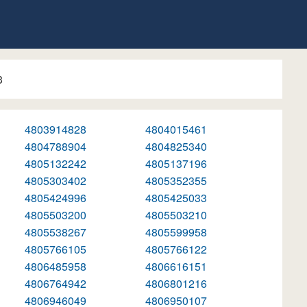
3
4803914828
4804015461
4804788904
4804825340
4805132242
4805137196
4805303402
4805352355
4805424996
4805425033
4805503200
4805503210
4805538267
4805599958
4805766105
4805766122
4806485958
4806616151
4806764942
4806801216
4806946049
4806950107