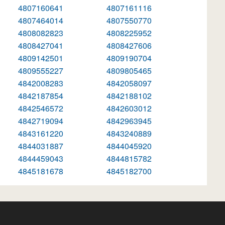
4807160641
4807161116
4807464014
4807550770
4808082823
4808225952
4808427041
4808427606
4809142501
4809190704
4809555227
4809805465
4842008283
4842058097
4842187854
4842188102
4842546572
4842603012
4842719094
4842963945
4843161220
4843240889
4844031887
4844045920
4844459043
4844815782
4845181678
4845182700