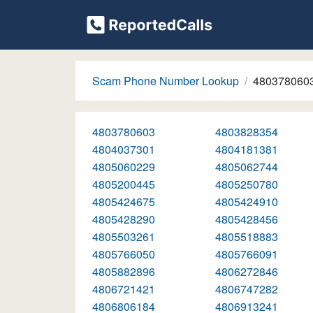
Scam Phone Number Lookup
480378060
4803780603
4803828354
4804037301
4804181381
4805060229
4805062744
4805200445
4805250780
4805424675
4805424910
4805428290
4805428456
4805503261
4805518883
4805766050
4805766091
4805882896
4806272846
4806721421
4806747282
4806806184
4806913241