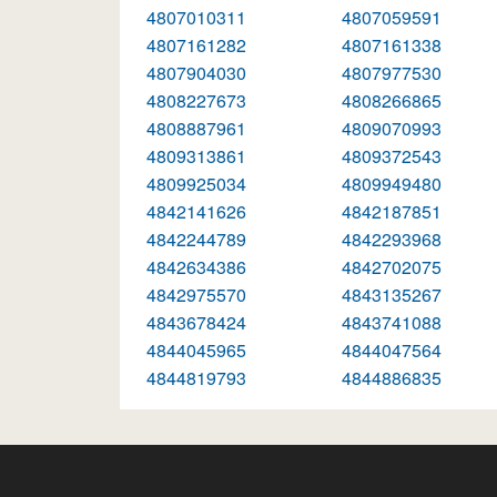
4807010311
4807059591
4807161282
4807161338
4807904030
4807977530
4808227673
4808266865
4808887961
4809070993
4809313861
4809372543
4809925034
4809949480
4842141626
4842187851
4842244789
4842293968
4842634386
4842702075
4842975570
4843135267
4843678424
4843741088
4844045965
4844047564
4844819793
4844886835