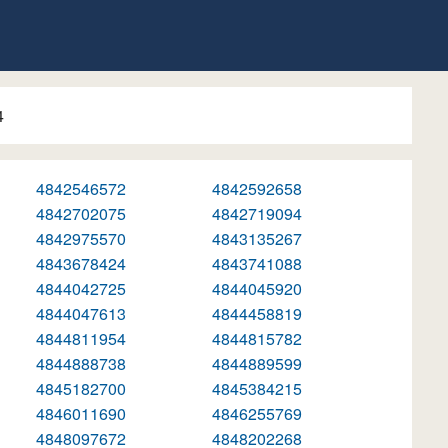
4
4842546572
4842592658
4842702075
4842719094
4842975570
4843135267
4843678424
4843741088
4844042725
4844045920
4844047613
4844458819
4844811954
4844815782
4844888738
4844889599
4845182700
4845384215
4846011690
4846255769
4848097672
4848202268