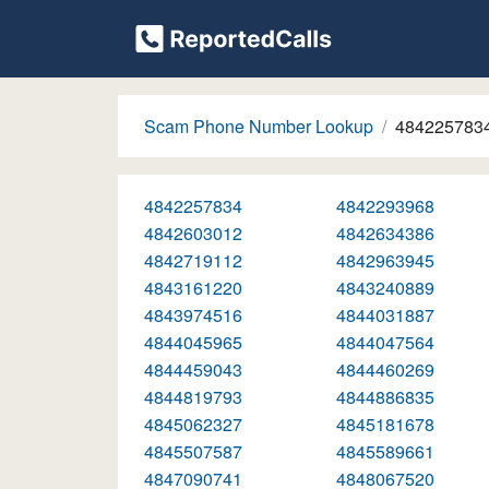
Scam Phone Number Lookup
484225783
4842257834
4842293968
4842603012
4842634386
4842719112
4842963945
4843161220
4843240889
4843974516
4844031887
4844045965
4844047564
4844459043
4844460269
4844819793
4844886835
4845062327
4845181678
4845507587
4845589661
4847090741
4848067520