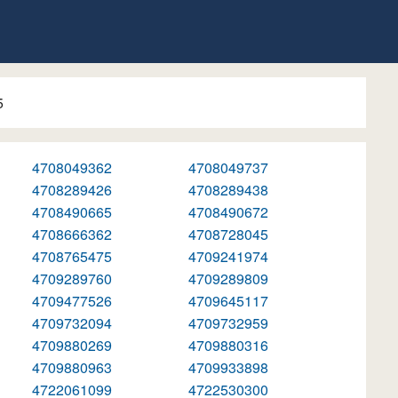
5
4708049362
4708049737
4708289426
4708289438
4708490665
4708490672
4708666362
4708728045
4708765475
4709241974
4709289760
4709289809
4709477526
4709645117
4709732094
4709732959
4709880269
4709880316
4709880963
4709933898
4722061099
4722530300