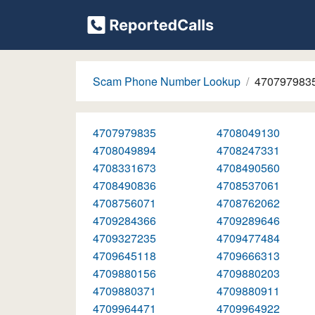
Scam Phone Number Lookup
470797983
4707979835
4708049130
4708049894
4708247331
4708331673
4708490560
4708490836
4708537061
4708756071
4708762062
4709284366
4709289646
4709327235
4709477484
4709645118
4709666313
4709880156
4709880203
4709880371
4709880911
4709964471
4709964922