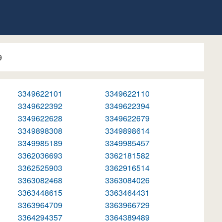
9
3349622101
3349622110
3349622392
3349622394
3349622628
3349622679
3349898308
3349898614
3349985189
3349985457
3362036693
3362181582
3362525903
3362916514
3363082468
3363084026
3363448615
3363464431
3363964709
3363966729
3364294357
3364389489