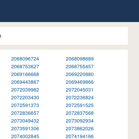
3
2068096724
2068098689
2068753627
2068755457
2069166668
2069220880
2069443867
2069469866
2072039982
2072045031
2072203430
2072236824
2072591373
2072591525
2072836657
2072837568
2073049432
2073092934
2073591306
2073862026
2074002845
2074194166