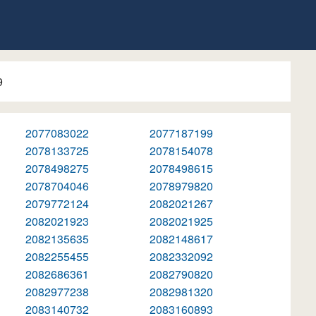
9
2077083022
2077187199
2078133725
2078154078
2078498275
2078498615
2078704046
2078979820
2079772124
2082021267
2082021923
2082021925
2082135635
2082148617
2082255455
2082332092
2082686361
2082790820
2082977238
2082981320
2083140732
2083160893