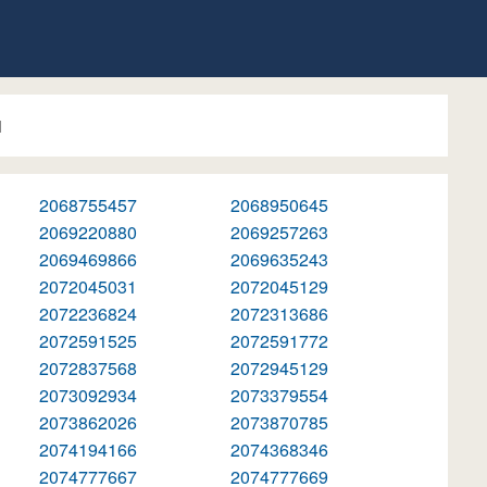
1
2068755457
2068950645
2069220880
2069257263
2069469866
2069635243
2072045031
2072045129
2072236824
2072313686
2072591525
2072591772
2072837568
2072945129
2073092934
2073379554
2073862026
2073870785
2074194166
2074368346
2074777667
2074777669