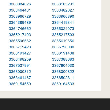
3363084026
3363105291
3363464431
3363482027
3363966729
3363966890
3364389489
3364419341
3364746662
3365024073
3365217493
3365217503
3365596562
3365619656
3365719423
3365793000
3366191427
3366191438
3366498259
3367388683
3367537991
3367604030
3368000812
3368000822
3368461467
3368502811
3369154559
3369164533