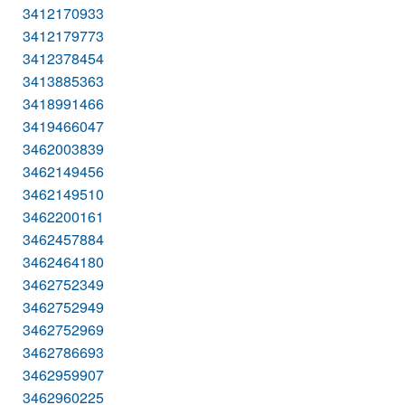
3412170933
3412179773
3412378454
3413885363
3418991466
3419466047
3462003839
3462149456
3462149510
3462200161
3462457884
3462464180
3462752349
3462752949
3462752969
3462786693
3462959907
3462960225