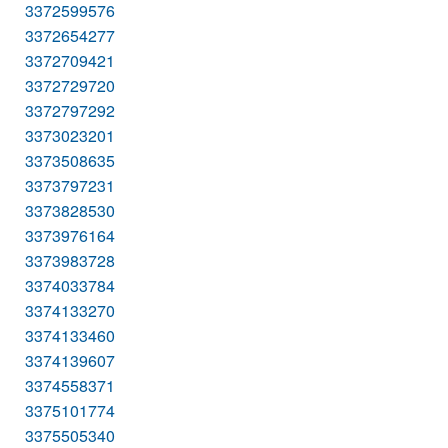
3372599576
3372654277
3372709421
3372729720
3372797292
3373023201
3373508635
3373797231
3373828530
3373976164
3373983728
3374033784
3374133270
3374133460
3374139607
3374558371
3375101774
3375505340