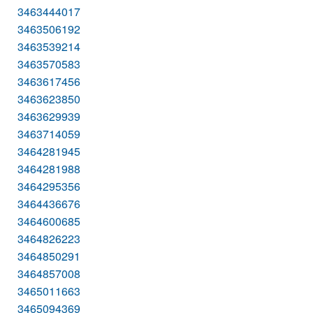
3463444017
3463506192
3463539214
3463570583
3463617456
3463623850
3463629939
3463714059
3464281945
3464281988
3464295356
3464436676
3464600685
3464826223
3464850291
3464857008
3465011663
3465094369