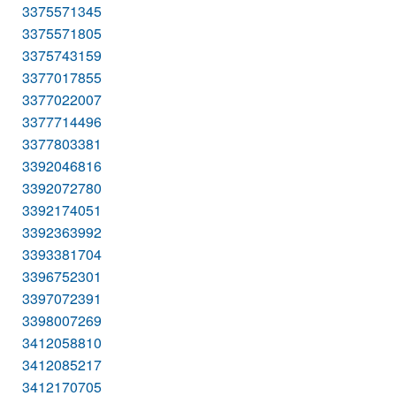
3375571345
3375571805
3375743159
3377017855
3377022007
3377714496
3377803381
3392046816
3392072780
3392174051
3392363992
3393381704
3396752301
3397072391
3398007269
3412058810
3412085217
3412170705