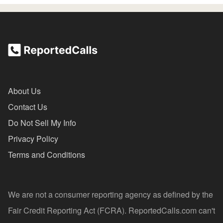
About Us
Contact Us
Do Not Sell My Info
Privacy Policy
Terms and Conditions
We are not a consumer reporting agency as defined by the
Fair Credit Reporting Act (FCRA). ReportedCalls.com can't