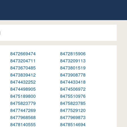
1
8472669474
8472815906
8473204711
8473209113
8473670485
8473801519
8473839412
8473908778
8474432252
8474433418
8474498905
8474506972
8475189800
8475510976
8475823779
8475823785
8477447269
8477529120
8477968568
8477969873
8478140555
8478514694