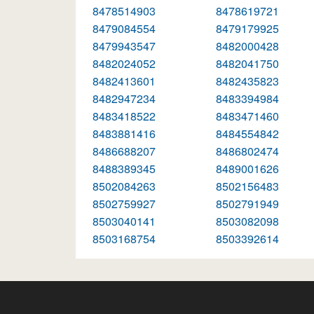
8478514903
8478619721
8479084554
8479179925
8479943547
8482000428
8482024052
8482041750
8482413601
8482435823
8482947234
8483394984
8483418522
8483471460
8483881416
8484554842
8486688207
8486802474
8488389345
8489001626
8502084263
8502156483
8502759927
8502791949
8503040141
8503082098
8503168754
8503392614