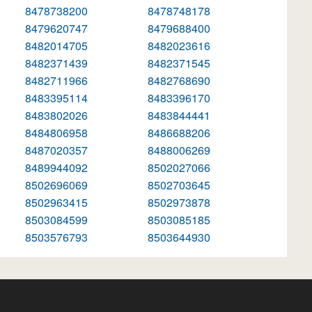
8478738200
8478748178
8479620747
8479688400
8482014705
8482023616
8482371439
8482371545
8482711966
8482768690
8483395114
8483396170
8483802026
8483844441
8484806958
8486688206
8487020357
8488006269
8489944092
8502027066
8502696069
8502703645
8502963415
8502973878
8503084599
8503085185
8503576793
8503644930