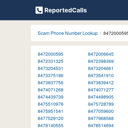
Scam Phone Number Lookup
847200059
8472000595
8472006645
8472331325
8472398369
8473204531
8473204661
8473375186
8473541910
8473837756
8473839412
8474071268
8474071277
8474439739
8474498905
8475510976
8475728789
8475951541
8477059600
8477529120
8477968568
8478140555
8478514694