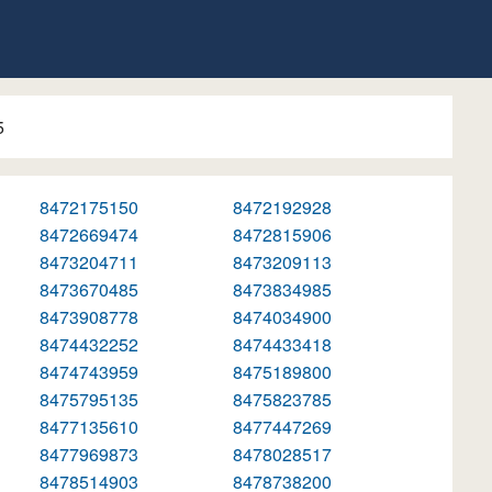
5
8472175150
8472192928
8472669474
8472815906
8473204711
8473209113
8473670485
8473834985
8473908778
8474034900
8474432252
8474433418
8474743959
8475189800
8475795135
8475823785
8477135610
8477447269
8477969873
8478028517
8478514903
8478738200