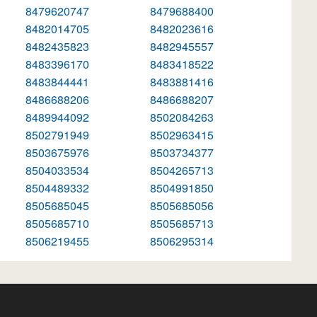
8479620747
8479688400
8482014705
8482023616
8482435823
8482945557
8483396170
8483418522
8483844441
8483881416
8486688206
8486688207
8489944092
8502084263
8502791949
8502963415
8503675976
8503734377
8504033534
8504265713
8504489332
8504991850
8505685045
8505685056
8505685710
8505685713
8506219455
8506295314