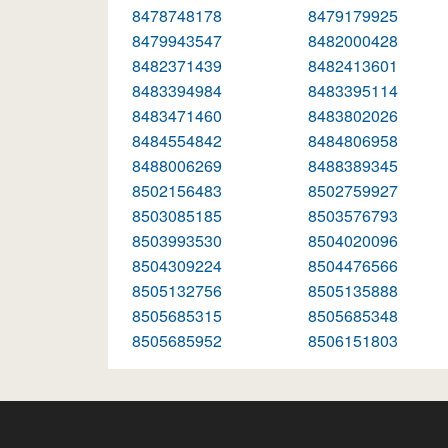
8478748178
8479179925
8479943547
8482000428
8482371439
8482413601
8483394984
8483395114
8483471460
8483802026
8484554842
8484806958
8488006269
8488389345
8502156483
8502759927
8503085185
8503576793
8503993530
8504020096
8504309224
8504476566
8505132756
8505135888
8505685315
8505685348
8505685952
8506151803