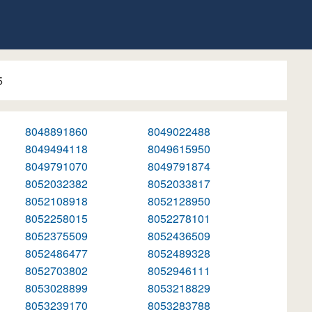
5
8048891860
8049022488
8049494118
8049615950
8049791070
8049791874
8052032382
8052033817
8052108918
8052128950
8052258015
8052278101
8052375509
8052436509
8052486477
8052489328
8052703802
8052946111
8053028899
8053218829
8053239170
8053283788