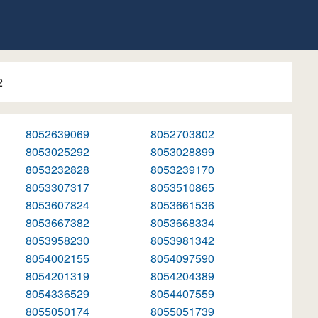
2
8052639069
8052703802
8053025292
8053028899
8053232828
8053239170
8053307317
8053510865
8053607824
8053661536
8053667382
8053668334
8053958230
8053981342
8054002155
8054097590
8054201319
8054204389
8054336529
8054407559
8055050174
8055051739