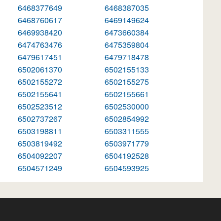
6468377649
6468387035
6468760617
6469149624
6469938420
6473660384
6474763476
6475359804
6479617451
6479718478
6502061370
6502155133
6502155272
6502155275
6502155641
6502155661
6502523512
6502530000
6502737267
6502854992
6503198811
6503311555
6503819492
6503971779
6504092207
6504192528
6504571249
6504593925