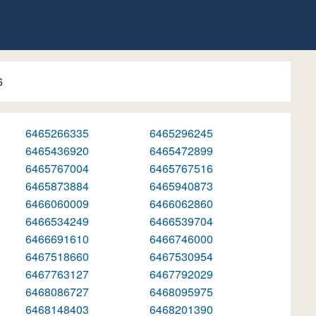
6
6465266335
6465296245
6465436920
6465472899
6465767004
6465767516
6465873884
6465940873
6466060009
6466062860
6466534249
6466539704
6466691610
6466746000
6467518660
6467530954
6467763127
6467792029
6468086727
6468095975
6468148403
6468201390