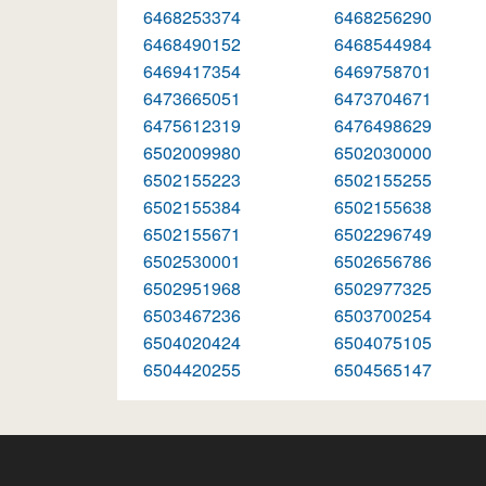
6468253374
6468256290
6468490152
6468544984
6469417354
6469758701
6473665051
6473704671
6475612319
6476498629
6502009980
6502030000
6502155223
6502155255
6502155384
6502155638
6502155671
6502296749
6502530001
6502656786
6502951968
6502977325
6503467236
6503700254
6504020424
6504075105
6504420255
6504565147