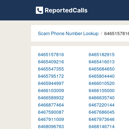
Scam Phone Number Lookup
646515781
6465157816
6465182915
6465409216
6465416013
6465547355
6465684650
6465795172
6465804440
6465944997
6466010520
6466103009
6466105000
6466589932
6466635740
6466877464
6467220144
6467590087
6467686045
6467911009
6467973646
6468096763
6468146714