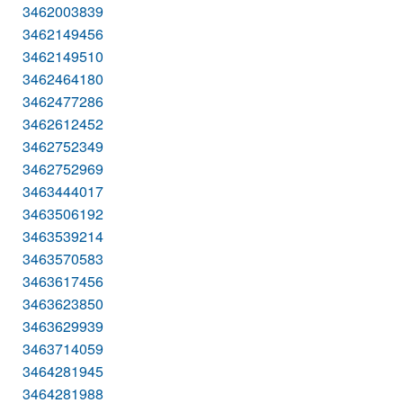
3462003839
3462149456
3462149510
3462464180
3462477286
3462612452
3462752349
3462752969
3463444017
3463506192
3463539214
3463570583
3463617456
3463623850
3463629939
3463714059
3464281945
3464281988