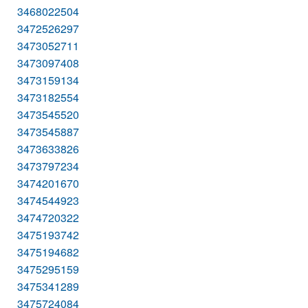
3468022504
3472526297
3473052711
3473097408
3473159134
3473182554
3473545520
3473545887
3473633826
3473797234
3474201670
3474544923
3474720322
3475193742
3475194682
3475295159
3475341289
3475724084