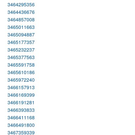
3464295356
3464436676
3464857008
3465011663
3465094887
3465177357
3465232237
3465377563
3465591758
3465610186
3465972240
3466157913
3466169399
3466191281
3466393833
3466411168
3466491800
3467359339