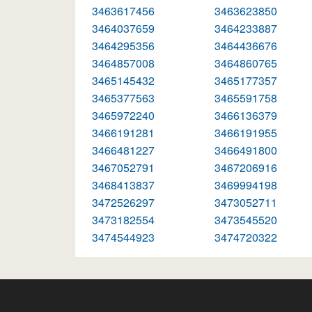
3463617456
3463623850
3464037659
3464233887
3464295356
3464436676
3464857008
3464860765
3465145432
3465177357
3465377563
3465591758
3465972240
3466136379
3466191281
3466191955
3466481227
3466491800
3467052791
3467206916
3468413837
3469994198
3472526297
3473052711
3473182554
3473545520
3474544923
3474720322