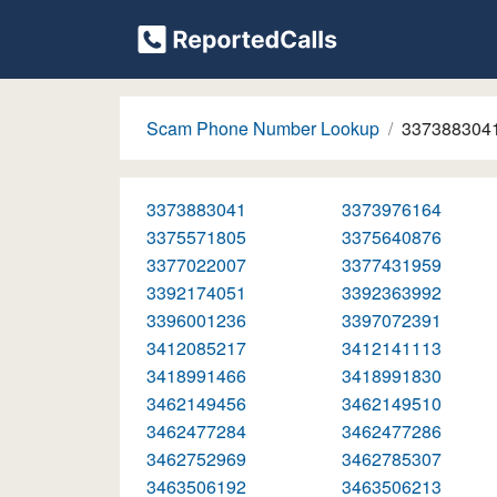
Scam Phone Number Lookup
337388304
3373883041
3373976164
3375571805
3375640876
3377022007
3377431959
3392174051
3392363992
3396001236
3397072391
3412085217
3412141113
3418991466
3418991830
3462149456
3462149510
3462477284
3462477286
3462752969
3462785307
3463506192
3463506213