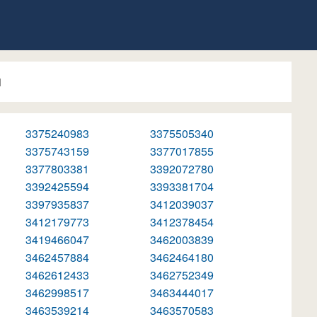
1
3375240983
3375505340
3375743159
3377017855
3377803381
3392072780
3392425594
3393381704
3397935837
3412039037
3412179773
3412378454
3419466047
3462003839
3462457884
3462464180
3462612433
3462752349
3462998517
3463444017
3463539214
3463570583