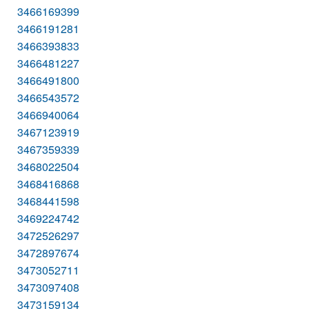
3466169399
3466191281
3466393833
3466481227
3466491800
3466543572
3466940064
3467123919
3467359339
3468022504
3468416868
3468441598
3469224742
3472526297
3472897674
3473052711
3473097408
3473159134