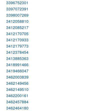
3396752301
3397072391
3398007269
3412058810
3412085217
3412170705
3412170933
3412179773
3412378454
3413885363
3418991466
3419466047
3462003839
3462149456
3462149510
3462200161
3462457884
3462464180