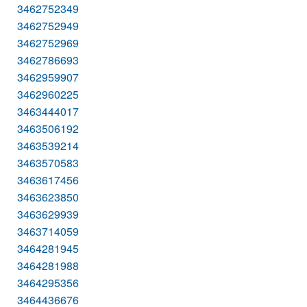
3462752349
3462752949
3462752969
3462786693
3462959907
3462960225
3463444017
3463506192
3463539214
3463570583
3463617456
3463623850
3463629939
3463714059
3464281945
3464281988
3464295356
3464436676