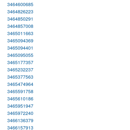
3464600685
3464826223
3464850291
3464857008
3465011663
3465094369
3465094401
3465095055
3465177357
3465232237
3465377563
3465474964
3465591758
3465610186
3465951947
3465972240
3466136379
3466157913