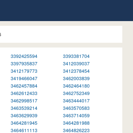
6
3392425594
3393381704
3397935837
3412039037
3412179773
3412378454
3419466047
3462003839
3462457884
3462464180
3462612433
3462752349
3462998517
3463444017
3463539214
3463570583
3463629939
3463714059
3464281945
3464281988
3464611113
3464826223