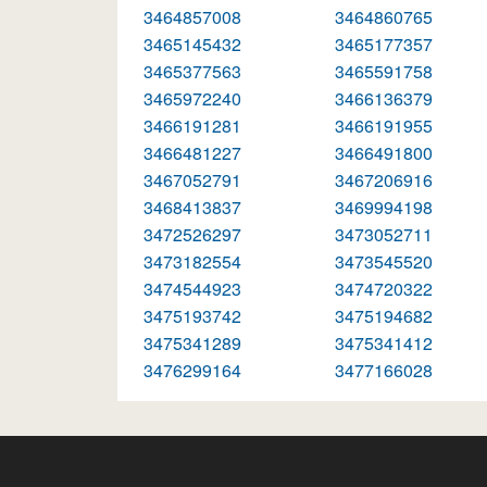
3464857008
3464860765
3465145432
3465177357
3465377563
3465591758
3465972240
3466136379
3466191281
3466191955
3466481227
3466491800
3467052791
3467206916
3468413837
3469994198
3472526297
3473052711
3473182554
3473545520
3474544923
3474720322
3475193742
3475194682
3475341289
3475341412
3476299164
3477166028