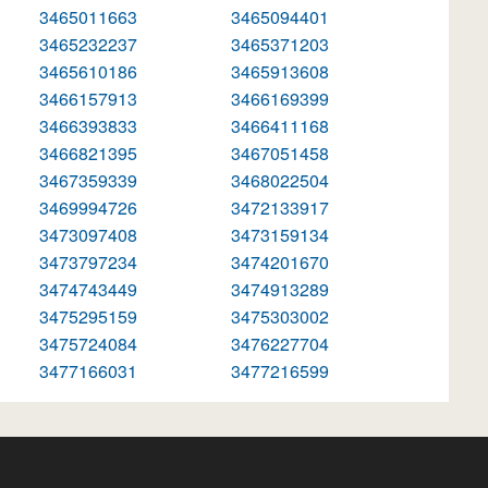
3465011663
3465094401
3465232237
3465371203
3465610186
3465913608
3466157913
3466169399
3466393833
3466411168
3466821395
3467051458
3467359339
3468022504
3469994726
3472133917
3473097408
3473159134
3473797234
3474201670
3474743449
3474913289
3475295159
3475303002
3475724084
3476227704
3477166031
3477216599