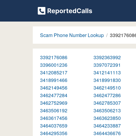
Scam Phone Number Lookup
339217608
3392176086
3392363992
3396001236
3397072391
3412085217
3412141113
3418991466
3418991830
3462149456
3462149510
3462477284
3462477286
3462752969
3462785307
3463506192
3463506213
3463617456
3463623850
3464037659
3464233887
3464295356
3464436676