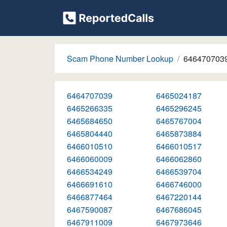
Scam Phone Number Lookup
646470703
6464707039
6465024187
6465266335
6465296245
6465684650
6465767004
6465804440
6465873884
6466010510
6466010517
6466060009
6466062860
6466534249
6466539704
6466691610
6466746000
6466877464
6467220144
6467590087
6467686045
6467911009
6467973646