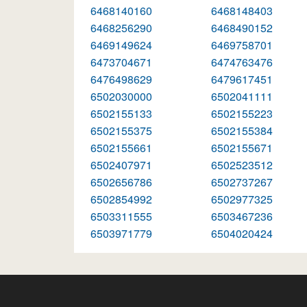
6468140160
6468148403
6468256290
6468490152
6469149624
6469758701
6473704671
6474763476
6476498629
6479617451
6502030000
6502041111
6502155133
6502155223
6502155375
6502155384
6502155661
6502155671
6502407971
6502523512
6502656786
6502737267
6502854992
6502977325
6503311555
6503467236
6503971779
6504020424