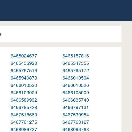
9
6465024677
6465157816
6465436920
6465547355
6465767516
6465795172
6465940873
6466010504
6466010520
6466010526
6466103009
6466105000
6466589932
6466635740
6466785728
6466797131
6467518660
6467530954
6467701275
6467763127
6468086727
6468096763