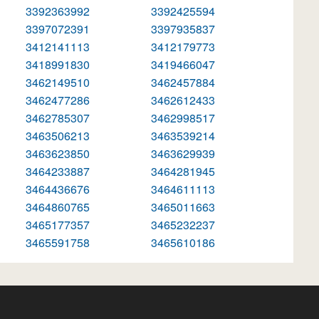
3392363992
3392425594
3397072391
3397935837
3412141113
3412179773
3418991830
3419466047
3462149510
3462457884
3462477286
3462612433
3462785307
3462998517
3463506213
3463539214
3463623850
3463629939
3464233887
3464281945
3464436676
3464611113
3464860765
3465011663
3465177357
3465232237
3465591758
3465610186