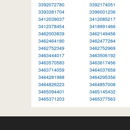
3392072780
3392174051
3393381704
3396001236
3412039037
3412085217
3412378454
3418991466
3462003839
3462149456
3462464180
3462477284
3462752349
3462752969
3463444017
3463506192
3463570583
3463617456
3463714059
3464037659
3464281988
3464295356
3464826223
3464857008
3465094401
3465145432
3465371203
3465377563