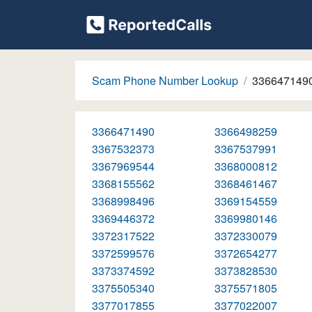
Scam Phone Number Lookup
336647149
3366471490
3366498259
3367532373
3367537991
3367969544
3368000812
3368155562
3368461467
3368998496
3369154559
3369446372
3369980146
3372317522
3372330079
3372599576
3372654277
3373374592
3373828530
3375505340
3375571805
3377017855
3377022007