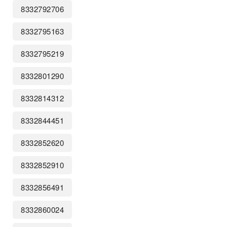
8332792706
8332795163
8332795219
8332801290
8332814312
8332844451
8332852620
8332852910
8332856491
8332860024