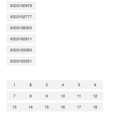
8333150979
8333152777
8333158303
8333162911
8333163260
8333163331
1
2
3
4
5
6
7
8
9
10
11
12
13
14
15
16
17
18