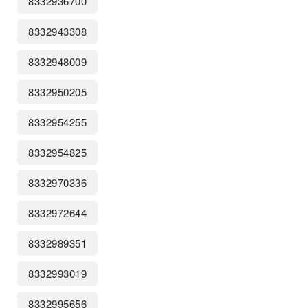
8332936700
8332943308
8332948009
8332950205
8332954255
8332954825
8332970336
8332972644
8332989351
8332993019
8332995656