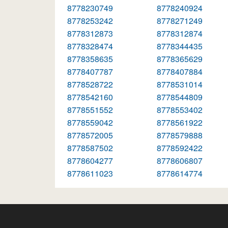
8778230749
8778240924
8778253242
8778271249
8778312873
8778312874
8778328474
8778344435
8778358635
8778365629
8778407787
8778407884
8778528722
8778531014
8778542160
8778544809
8778551552
8778553402
8778559042
8778561922
8778572005
8778579888
8778587502
8778592422
8778604277
8778606807
8778611023
8778614774