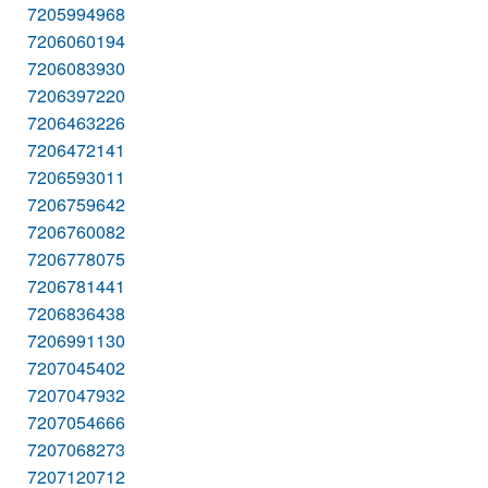
7205994968
7206060194
7206083930
7206397220
7206463226
7206472141
7206593011
7206759642
7206760082
7206778075
7206781441
7206836438
7206991130
7207045402
7207047932
7207054666
7207068273
7207120712