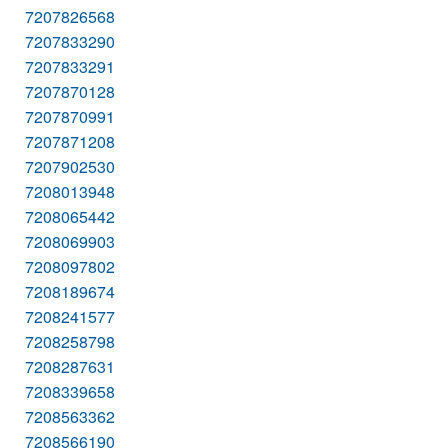
7207826568
7207833290
7207833291
7207870128
7207870991
7207871208
7207902530
7208013948
7208065442
7208069903
7208097802
7208189674
7208241577
7208258798
7208287631
7208339658
7208563362
7208566190