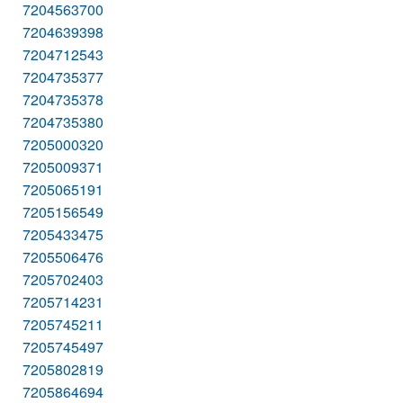
7204563700
7204639398
7204712543
7204735377
7204735378
7204735380
7205000320
7205009371
7205065191
7205156549
7205433475
7205506476
7205702403
7205714231
7205745211
7205745497
7205802819
7205864694