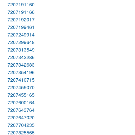
7207191160
7207191166
7207192017
7207199461
7207249914
7207299648
7207313549
7207342286
7207342683
7207354196
7207410715
7207455070
7207455165
7207600164
7207643764
7207647020
7207704235
7207825565