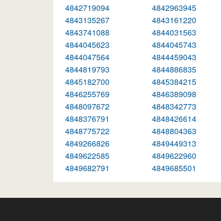
4842719094
4842963945
4843135267
4843161220
4843741088
4844031563
4844045623
4844045743
4844047564
4844459043
4844819793
4844886835
4845182700
4845384215
4846255769
4846389098
4848097672
4848342773
4848376791
4848426614
4848775722
4848804363
4849266826
4849449313
4849622585
4849622960
4849682791
4849685501