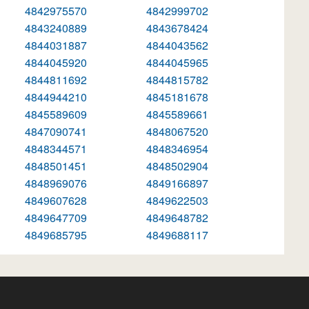
4842975570
4842999702
4843240889
4843678424
4844031887
4844043562
4844045920
4844045965
4844811692
4844815782
4844944210
4845181678
4845589609
4845589661
4847090741
4848067520
4848344571
4848346954
4848501451
4848502904
4848969076
4849166897
4849607628
4849622503
4849647709
4849648782
4849685795
4849688117