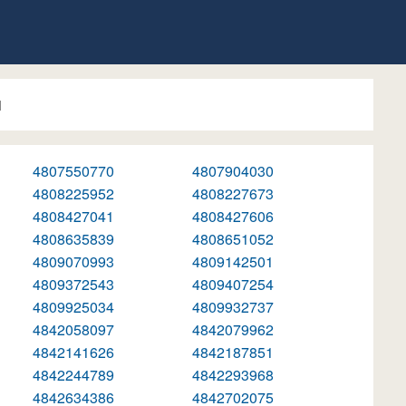
1
4807550770
4807904030
4808225952
4808227673
4808427041
4808427606
4808635839
4808651052
4809070993
4809142501
4809372543
4809407254
4809925034
4809932737
4842058097
4842079962
4842141626
4842187851
4842244789
4842293968
4842634386
4842702075