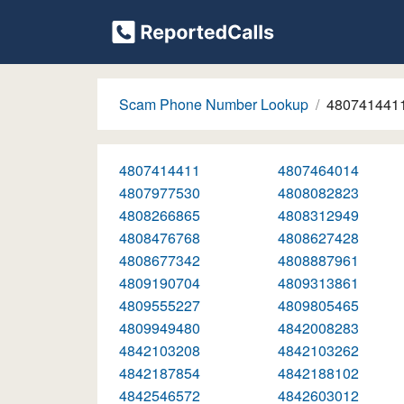
Scam Phone Number Lookup
480741441
4807414411
4807464014
4807977530
4808082823
4808266865
4808312949
4808476768
4808627428
4808677342
4808887961
4809190704
4809313861
4809555227
4809805465
4809949480
4842008283
4842103208
4842103262
4842187854
4842188102
4842546572
4842603012