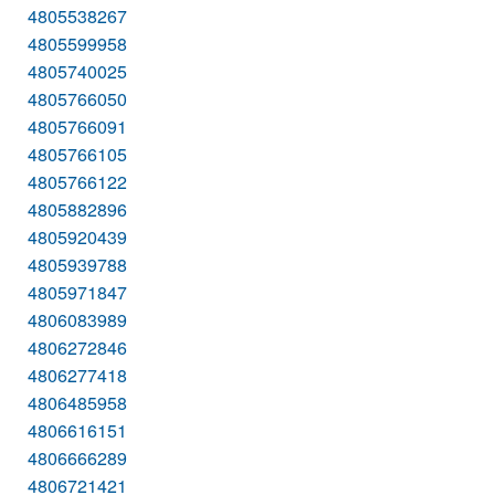
4805538267
4805599958
4805740025
4805766050
4805766091
4805766105
4805766122
4805882896
4805920439
4805939788
4805971847
4806083989
4806272846
4806277418
4806485958
4806616151
4806666289
4806721421