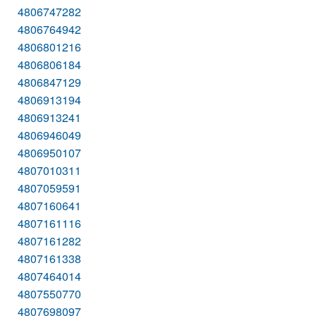
4806747282
4806764942
4806801216
4806806184
4806847129
4806913194
4806913241
4806946049
4806950107
4807010311
4807059591
4807160641
4807161116
4807161282
4807161338
4807464014
4807550770
4807698097