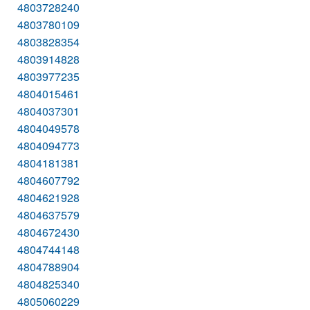
4803728240
4803780109
4803828354
4803914828
4803977235
4804015461
4804037301
4804049578
4804094773
4804181381
4804607792
4804621928
4804637579
4804672430
4804744148
4804788904
4804825340
4805060229