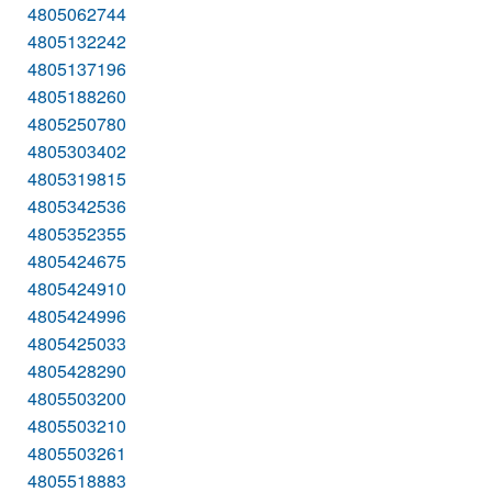
4805062744
4805132242
4805137196
4805188260
4805250780
4805303402
4805319815
4805342536
4805352355
4805424675
4805424910
4805424996
4805425033
4805428290
4805503200
4805503210
4805503261
4805518883